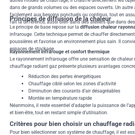
autres modes de chauffage, il chauffe directement les objets,
dans de grands volumes ou des espaces ouverts. Un autre at
facilement aux besoins ponctuels ou continus, tout en assu
Principes de diffusion de la chaleur
fait la différence, aussi bien dans des ateliers que dans d
Le principe de base repose sur la
diffusion chaleur rayonn
infrarouge. Cette technique permet de chauffer directement 
poussières et favorise un environnement plus sain. Il convie
espaces de stockage.
Rayonnement infrarouge et confort thermique
Le rayonnement infrarouge offre une sensation de chaleur nat
chauffage radiant gaz présente plusieurs avantages concre
Réduction des pertes énergétiques
Chauffage ciblé selon les zones d’activité
Diminution des courants d’air désagréables
Montée en température rapide
Néanmoins, il reste essentiel d’adapter la puissance de l’a
et bien-être, tout en restant simple d’utilisation.
Critères pour bien choisir un chauffage rad
Pour bien sélectionner son système de chauffage, il est essent