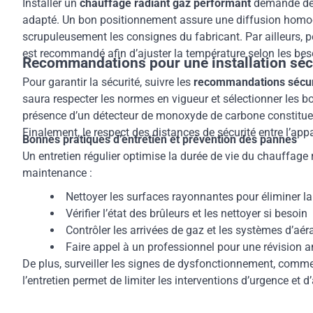
Installer un
chauffage radiant gaz performant
demande de r
adapté. Un bon positionnement assure une diffusion homogène
scrupuleusement les consignes du fabricant. Par ailleurs, pen
est recommandé afin d’ajuster la température selon les bes
Recommandations pour une installation séc
Pour garantir la sécurité, suivre les
recommandations sécuri
saura respecter les normes en vigueur et sélectionner les bo
présence d’un détecteur de monoxyde de carbone constitue un
Finalement, le respect des distances de sécurité entre l’appa
Bonnes pratiques d’entretien et prévention des pannes
Un entretien régulier optimise la durée de vie du chauffage 
maintenance :
Nettoyer les surfaces rayonnantes pour éliminer la
Vérifier l’état des brûleurs et les nettoyer si besoin
Contrôler les arrivées de gaz et les systèmes d’aér
Faire appel à un professionnel pour une révision a
De plus, surveiller les signes de dysfonctionnement, comme
l’entretien permet de limiter les interventions d’urgence et 