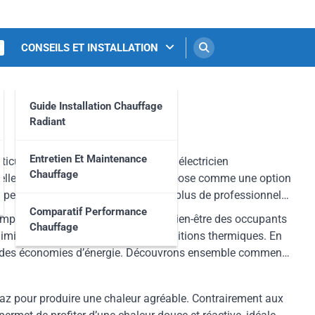
CONSEILS ET INSTALLATION
Guide Installation Chauffage
Radiant
Entretien Et Maintenance
ticulier. Pour un chauffagiste ou un électricien
Chauffage
i elles, le chauffage radiant gaz s’impose comme une option
perte d’énergie, il séduit de plus en plus de professionnels
Comparatif Performance
empérature homogène, d’assurer le bien-être des occupants
Chauffage
imite les courants d’air et les déperditions thermiques. En
aliser des économies d’énergie. Découvrons ensemble comment
gaz pour produire une chaleur agréable. Contrairement aux