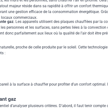
 les murs et les personnes, sans chauffer l’air en priorité. Cela 
out majeur réside dans sa rapidité à offrir un confort thermiqu
rant une gestion efficace de la consommation énergétique. Grâce
es locaux commerciaux.
ante gaz
. Les appareils utilisent des plaques chauffées par la
les personnes et les surfaces, sans pertes liées à la convection
nt donc parfaitement aux lieux où la qualité de l’air doit être p
urelle, proche de celle produite par le soleil. Cette technologie
ts :
ppareil à la surface à chauffer pour profiter d’un confort optim
iant gaz
iel d’analyser plusieurs critères. D’abord, il faut tenir compte de