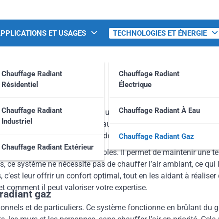
PPLICATIONS ET USAGES
TECHNOLOGIES ET ÉNERGIE
Chauffage Radiant
Chauffage Radiant
Chauffage radiant gaz
Résidentiel
Électrique
Chauffage Radiant
Chauffage Radiant À Eau
le, que ce soit en atelier, dans un entrepôt ou même chez un par
Industriel
de chauffage les plus adaptées aux besoins de ses clients. Parm
râce à sa capacité à chauffer rapidement de grandes surfaces sans 
Chauffage Radiant Gaz
Chauffage Radiant Extérieur
ation.
el
offre des atouts incomparables. Il permet de maintenir une t
s, ce système ne nécessite pas de chauffer l’air ambiant, ce qui l
ts, c’est leur offrir un confort optimal, tout en les aidant à ré
 comment il peut valoriser votre expertise.
radiant gaz
ionnels et de particuliers. Ce système fonctionne en brûlant du 