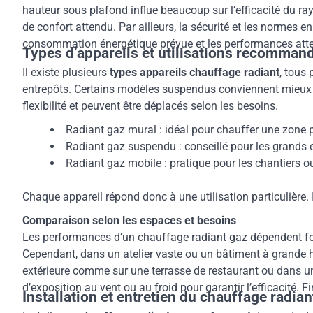
hauteur sous plafond influe beaucoup sur l’efficacité du ray
de confort attendu. Par ailleurs, la sécurité et les normes e
consommation énergétique prévue et les performances atten
Types d’appareils et utilisations recomman
Il existe plusieurs
types appareils chauffage radiant
, tous
entrepôts. Certains modèles suspendus conviennent mieux au
flexibilité et peuvent être déplacés selon les besoins.
Radiant gaz mural : idéal pour chauffer une zone 
Radiant gaz suspendu : conseillé pour les grands e
Radiant gaz mobile : pratique pour les chantiers ou 
Chaque appareil répond donc à une utilisation particulière. I
Comparaison selon les espaces et besoins
Les performances d’un chauffage radiant gaz dépendent for
Cependant, dans un atelier vaste ou un bâtiment à grande h
extérieure comme sur une terrasse de restaurant ou dans un
d’exposition au vent ou au froid pour garantir l’efficacité. F
Installation et entretien du chauffage radian