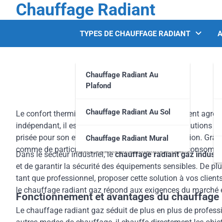
Chauffage Radiant
Skip
to
content
TYPES DE CHAUFFAGE RADIANT
A
Chauffage Radiant Au
Plafond
Chauffage Radiant Au Sol
Le confort thermique, c’est la clé d’un environnement agréab
indépendant, il est essentiel de comprendre les solutions 
prisée pour son efficacité et sa simplicité d’utilisation. G
Chauffage Radiant Mural
comme de particuliers soucieux de maîtriser leur consomm
Dans le secteur industriel, le
chauffage radiant gaz industri
et de garantir la sécurité des équipements sensibles. De plu
tant que professionnel, proposer cette solution à vos clien
le chauffage radiant gaz répond aux exigences du marché et
Fonctionnement et avantages du chauffage 
Le chauffage radiant gaz séduit de plus en plus de profess