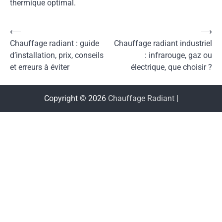
thermique optimal.
Navigation
⟵
⟶
Chauffage radiant : guide
Chauffage radiant industriel
de
d’installation, prix, conseils
: infrarouge, gaz ou
l’article
et erreurs à éviter
électrique, que choisir ?
Copyright © 2026
Chauffage Radiant
|